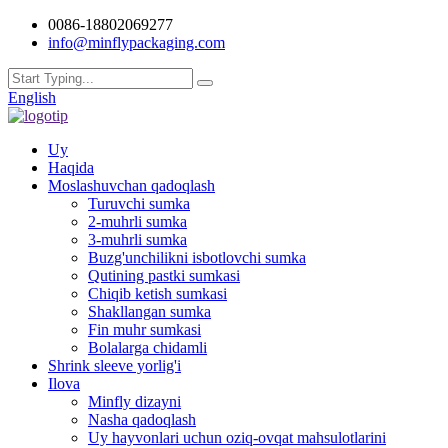
0086-18802069277
info@minflypackaging.com
English
Uy
Haqida
Moslashuvchan qadoqlash
Turuvchi sumka
2-muhrli sumka
3-muhrli sumka
Buzg'unchilikni isbotlovchi sumka
Qutining pastki sumkasi
Chiqib ketish sumkasi
Shakllangan sumka
Fin muhr sumkasi
Bolalarga chidamli
Shrink sleeve yorlig'i
Ilova
Minfly dizayni
Nasha qadoqlash
Uy hayvonlari uchun oziq-ovqat mahsulotlarini