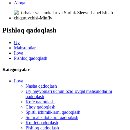
Aloqa
Pishloq qadoqlash
Uy
Mahsulotlar
Ilova
Pishloq qadoqlash
Kategoriyalar
Ilova
Nasha qadoqlash
Uy hayvonlari uchun oziq-ovqat mahsulotlarini
qadoqlash
Kofe qadoqlash
Choy qadoqlash
Spirtli ichimliklarni qadoqlash
Sut mahsulotlarini qadoqlash
Konfet qadoqlash
Pishloq qadoqlash