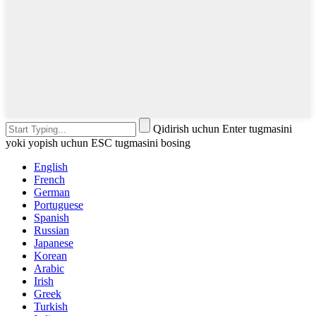
Qidirish uchun Enter tugmasini
yoki yopish uchun ESC tugmasini bosing
English
French
German
Portuguese
Spanish
Russian
Japanese
Korean
Arabic
Irish
Greek
Turkish