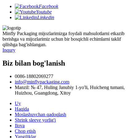
Facebook
Youtube
Linkedin
Minfly Packaging mijozlarimizga foydali mahsulotlarni etkazib
berishga va mijozlarimiz uchun bir bosqichli echimlarni taklif
qilishga bag'ishlangan.
Inqury
Biz bilan bog'lanish
0086-18802069277
info@minflypackaging.com
Manzil: № 47, Huling Janubiy 1-yo'li, Huicheng tumani,
Huizhou, Guangdong, Xitoy
Uy
Haqida
Moslashuvchan qadoqlash
Shrink sleeve yorlig'i
Ilova
Chop etish
Yangiliklar