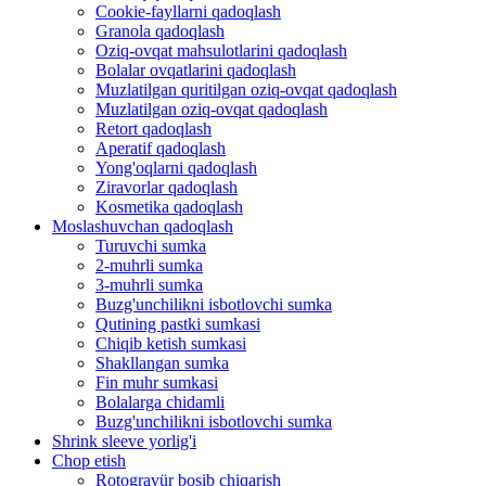
Cookie-fayllarni qadoqlash
Granola qadoqlash
Oziq-ovqat mahsulotlarini qadoqlash
Bolalar ovqatlarini qadoqlash
Muzlatilgan quritilgan oziq-ovqat qadoqlash
Muzlatilgan oziq-ovqat qadoqlash
Retort qadoqlash
Aperatif qadoqlash
Yong'oqlarni qadoqlash
Ziravorlar qadoqlash
Kosmetika qadoqlash
Moslashuvchan qadoqlash
Turuvchi sumka
2-muhrli sumka
3-muhrli sumka
Buzg'unchilikni isbotlovchi sumka
Qutining pastki sumkasi
Chiqib ketish sumkasi
Shakllangan sumka
Fin muhr sumkasi
Bolalarga chidamli
Buzg'unchilikni isbotlovchi sumka
Shrink sleeve yorlig'i
Chop etish
Rotogravür bosib chiqarish