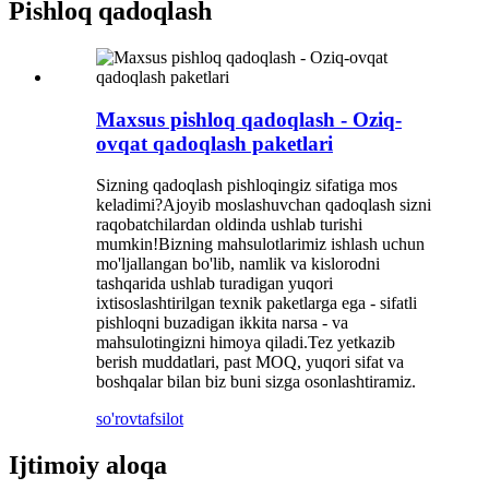
Pishloq qadoqlash
Maxsus pishloq qadoqlash - Oziq-
ovqat qadoqlash paketlari
Sizning qadoqlash pishloqingiz sifatiga mos
keladimi?Ajoyib moslashuvchan qadoqlash sizni
raqobatchilardan oldinda ushlab turishi
mumkin!Bizning mahsulotlarimiz ishlash uchun
mo'ljallangan bo'lib, namlik va kislorodni
tashqarida ushlab turadigan yuqori
ixtisoslashtirilgan texnik paketlarga ega - sifatli
pishloqni buzadigan ikkita narsa - va
mahsulotingizni himoya qiladi.Tez yetkazib
berish muddatlari, past MOQ, yuqori sifat va
boshqalar bilan biz buni sizga osonlashtiramiz.
so'rov
tafsilot
Ijtimoiy aloqa