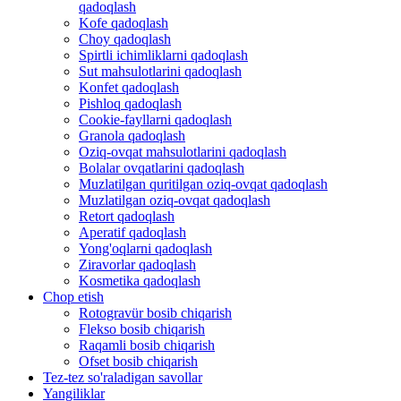
qadoqlash
Kofe qadoqlash
Choy qadoqlash
Spirtli ichimliklarni qadoqlash
Sut mahsulotlarini qadoqlash
Konfet qadoqlash
Pishloq qadoqlash
Cookie-fayllarni qadoqlash
Granola qadoqlash
Oziq-ovqat mahsulotlarini qadoqlash
Bolalar ovqatlarini qadoqlash
Muzlatilgan quritilgan oziq-ovqat qadoqlash
Muzlatilgan oziq-ovqat qadoqlash
Retort qadoqlash
Aperatif qadoqlash
Yong'oqlarni qadoqlash
Ziravorlar qadoqlash
Kosmetika qadoqlash
Chop etish
Rotogravür bosib chiqarish
Flekso bosib chiqarish
Raqamli bosib chiqarish
Ofset bosib chiqarish
Tez-tez so'raladigan savollar
Yangiliklar